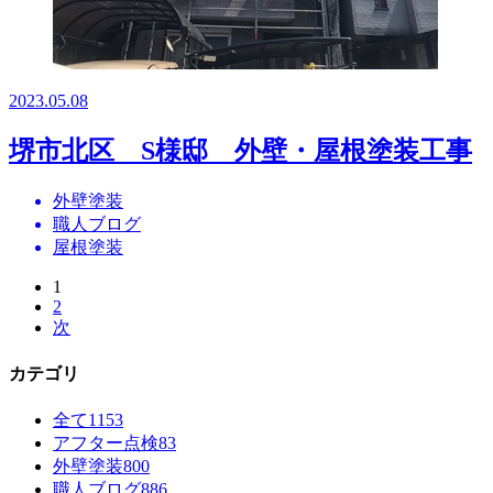
2023.05.08
堺市北区 S様邸 外壁・屋根塗装工事
外壁塗装
職人ブログ
屋根塗装
1
2
次
カテゴリ
全て
1153
アフター点検
83
外壁塗装
800
職人ブログ
886