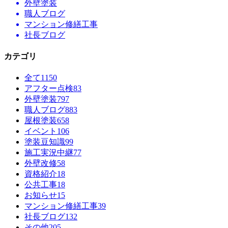
外壁塗装
職人ブログ
マンション修繕工事
社長ブログ
カテゴリ
全て
1150
アフター点検
83
外壁塗装
797
職人ブログ
883
屋根塗装
658
イベント
106
塗装豆知識
99
施工実況中継
77
外壁改修
58
資格紹介
18
公共工事
18
お知らせ
15
マンション修繕工事
39
社長ブログ
132
その他
205