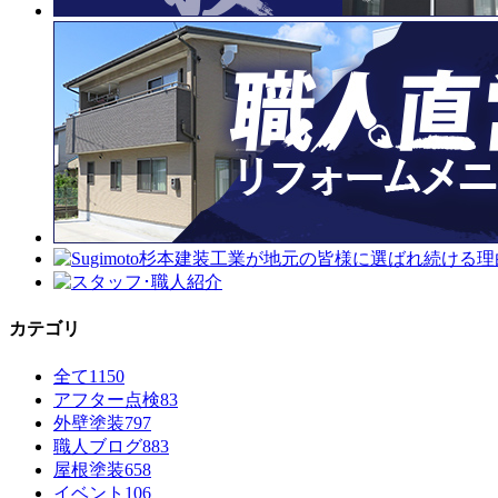
カテゴリ
全て
1150
アフター点検
83
外壁塗装
797
職人ブログ
883
屋根塗装
658
イベント
106