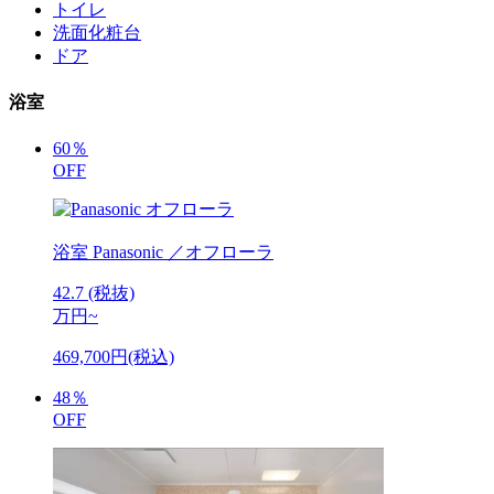
トイレ
洗面化粧台
ドア
浴室
60
％
OFF
浴室
Panasonic ／オフローラ
42.7
(税抜)
万円~
469,700円(税込)
48
％
OFF