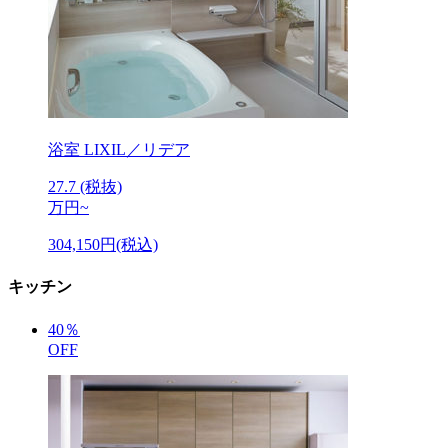
浴室
LIXIL／リデア
27.7
(税抜)
万円~
304,150円(税込)
キッチン
40
％
OFF