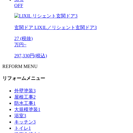
OFF
玄関ドア
LIXIL／リシェント玄関ドア3
27
(税抜)
万円~
297,330円(税込)
REFORM MENU
リフォームメニュー
外壁塗装
3
屋根工事
2
防水工事
1
大規模塗装
1
浴室
3
キッチン
3
トイレ
1