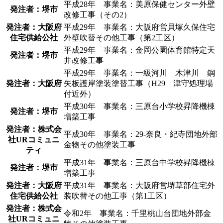
平成28年 事業名：美原保健センター外壁
発注者：堺市
改修工事（その2）
発注者：大阪府
平成29年 事業名：大阪府営貝塚久保住宅
住宅供給公社
外壁吹替その他工事（第2工区）
平成29年 事業名：金岡公園体育館特定天
発注者：堺市
井改修工事
平成29年 事業名：一級河川 木津川 鋼
発注者：大阪府
矢板護岸塗装塗替工事（H29 津守処理場
付近外）
平成30年 事業名：三原台小学校昇降機棟
発注者：堺市
増築工事
発注者：株式会
平成30年 事業名：29-奈良・紀寺団地外部
社URコミュニ
金物その他塗装工事
ティ
平成31年 事業名：三原台中学校昇降機棟
発注者：堺市
増築工事
発注者：大阪府
平成31年 事業名：大阪府営堺草部住宅外
住宅供給公社
装吹替その他工事（第1工区）
発注者：株式会
令和2年 事業名：千里桃山台団地外部金
社URコミュニ