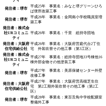
ティ
平成25年 事業名：みなと堺グリーンひろ
発注者：堺市
ば便所改築工事
平成26年 事業名：金岡南小学校職員室増
発注者：堺市
築工事
発注者：株式会
社URコミュニ
平成26年 事業名：千里 総持寺団地
ティ
発注者：大阪府
平成26年 事業名：大阪府営庭代台2丁住
住宅供給公社
宅 外装吹替その他工事（第3工区）
発注者：株式会
平成27年 事業名：総持寺団地33号棟他16
社URコミュニ
棟外部金物その他塗装工事
ティ
平成27年 事業名：美原保健センター外壁
発注者：堺市
改修工事
平成27年 事業名：大阪府営高槻芝生住
発注者：大阪府
宅 第2工期外装吹替その他工事（第2工
住宅供給公社
区）
平成28年 事業名：東百舌鳥中学校配膳室
発注者：堺市
整備外工事