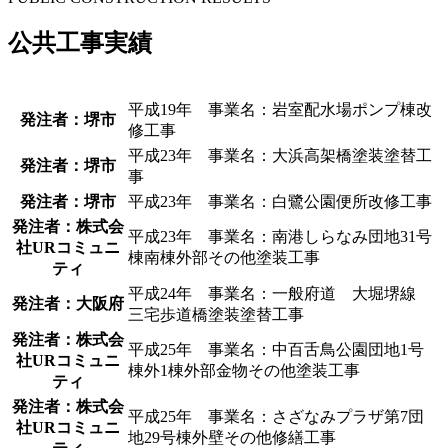
公共工事実績
平成19年 事業名：岩室配水場ポンプ棟改
発注者：堺市
修工事
平成23年 事業名：大浜高架橋塗装塗替工
発注者：堺市
事
発注者：堺市
平成23年 事業名：白鷺公園便所改修工事
発注者：株式会
平成23年 事業名：南港しらなみ団地31号
社URコミュニ
棟南棟外部その他塗装工事
ティ
平成24年 事業名：一般府道 大堀堺線
発注者：大阪府
三宅歩道橋塗装塗替工事
発注者：株式会
平成25年 事業名：中百舌鳥公園団地1号
社URコミュニ
棟外1棟外部金物その他塗装工事
ティ
発注者：株式会
平成25年 事業名：さざなみプラザ第7団
社URコミュニ
地29号棟外壁その他修繕工事