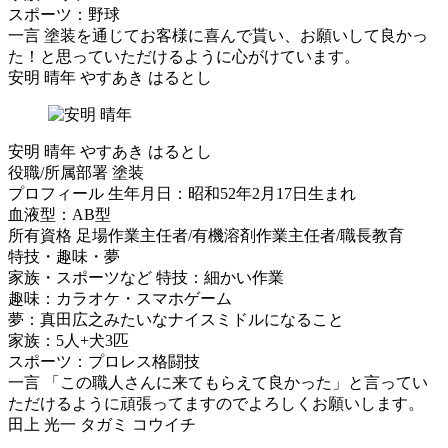
スポーツ：野球
一言
塗装を通じてお客様に喜んで貰い、お願いして良かっ
た！と思っていただけるように心がけています。
安明 晴年
やすあき はるとし
安明 晴年
やすあき はるとし
役職/所属部署
塗装
プロフィール
生年月日：昭和52年2月17日生まれ
血液型：AB型
所有資格
足場作業主任者/有機溶剤作業主任者/職長教育
特技・趣味・夢
家族・スポーツなど
特技：細かい作業
趣味：カラオケ・スマホゲーム
夢：真田広之みたいなナイスミドルになること
家族：5人+犬3匹
スポーツ：プロレス格闘技
一言
「この職人さんに来てもらえて良かった」と言ってい
ただけるように頑張ってますのでよろしくお願いします。
田上 光一
タガミ コウイチ