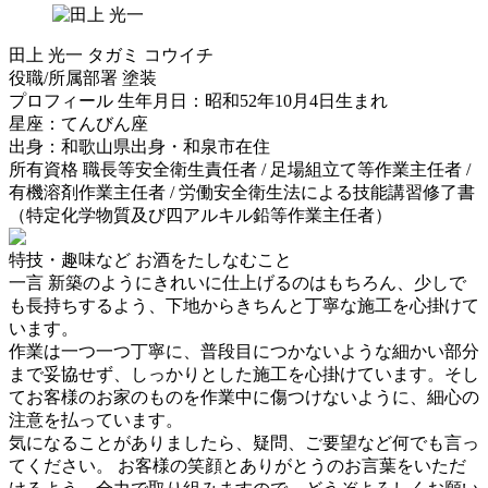
田上 光一
タガミ コウイチ
役職/所属部署
塗装
プロフィール
生年月日：昭和52年10月4日生まれ
星座：てんびん座
出身：和歌山県出身・和泉市在住
所有資格
職長等安全衛生責任者 / 足場組立て等作業主任者 /
有機溶剤作業主任者 / 労働安全衛生法による技能講習修了書
（特定化学物質及び四アルキル鉛等作業主任者）
特技・趣味など
お酒をたしなむこと
一言
新築のようにきれいに仕上げるのはもちろん、少しで
も長持ちするよう、下地からきちんと丁寧な施工を心掛けて
います。
作業は一つ一つ丁寧に、普段目につかないような細かい部分
まで妥協せず、しっかりとした施工を心掛けています。そし
てお客様のお家のものを作業中に傷つけないように、細心の
注意を払っています。
気になることがありましたら、疑問、ご要望など何でも言っ
てください。 お客様の笑顔とありがとうのお言葉をいただ