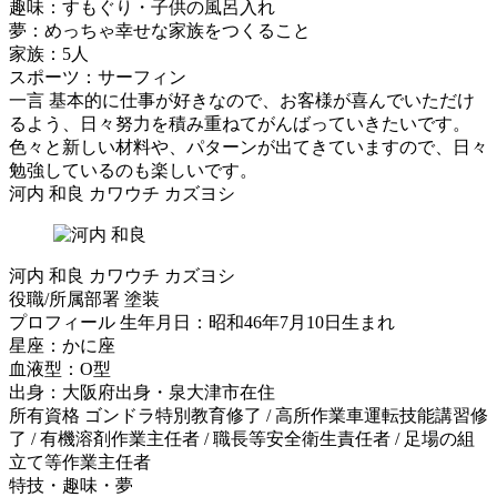
趣味：すもぐり・子供の風呂入れ
夢：めっちゃ幸せな家族をつくること
家族：5人
スポーツ：サーフィン
一言
基本的に仕事が好きなので、お客様が喜んでいただけ
るよう、日々努力を積み重ねてがんばっていきたいです。
色々と新しい材料や、パターンが出てきていますので、日々
勉強しているのも楽しいです。
河内 和良
カワウチ カズヨシ
河内 和良
カワウチ カズヨシ
役職/所属部署
塗装
プロフィール
生年月日：昭和46年7月10日生まれ
星座：かに座
血液型：O型
出身：大阪府出身・泉大津市在住
所有資格
ゴンドラ特別教育修了 / 高所作業車運転技能講習修
了 / 有機溶剤作業主任者 / 職長等安全衛生責任者 / 足場の組
立て等作業主任者
特技・趣味・夢