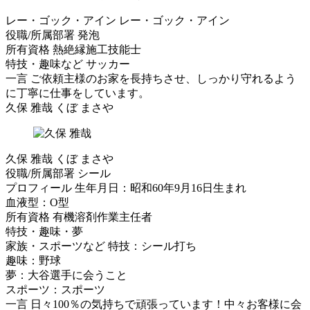
レー・ゴック・アイン
レー・ゴック・アイン
役職/所属部署
発泡
所有資格
熱絶縁施工技能士
特技・趣味など
サッカー
一言
ご依頼主様のお家を長持ちさせ、しっかり守れるよう
に丁寧に仕事をしています。
久保 雅哉
くぼ まさや
久保 雅哉
くぼ まさや
役職/所属部署
シール
プロフィール
生年月日：昭和60年9月16日生まれ
血液型：O型
所有資格
有機溶剤作業主任者
特技・趣味・夢
家族・スポーツなど
特技：シール打ち
趣味：野球
夢：大谷選手に会うこと
スポーツ：スポーツ
一言
日々100％の気持ちで頑張っています！中々お客様に会