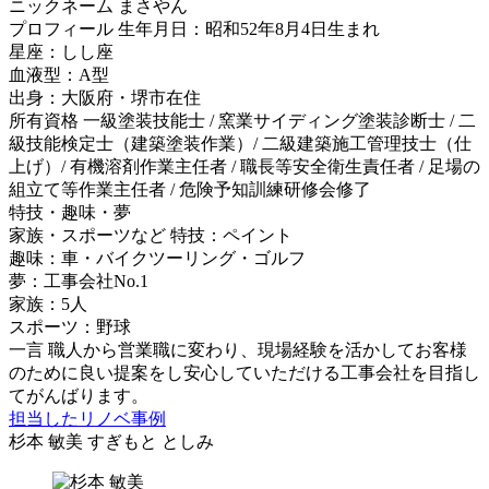
ニックネーム
まさやん
プロフィール
生年月日：昭和52年8月4日生まれ
星座：しし座
血液型：A型
出身：大阪府・堺市在住
所有資格
一級塗装技能士 / 窯業サイディング塗装診断士 / 二
級技能検定士（建築塗装作業）/ 二級建築施工管理技士（仕
上げ）/ 有機溶剤作業主任者 / 職長等安全衛生責任者 / 足場の
組立て等作業主任者 / 危険予知訓練研修会修了
特技・趣味・夢
家族・スポーツなど
特技：ペイント
趣味：車・バイクツーリング・ゴルフ
夢：工事会社No.1
家族：5人
スポーツ：野球
一言
職人から営業職に変わり、現場経験を活かしてお客様
のために良い提案をし安心していただける工事会社を目指し
てがんばります。
担当したリノベ事例
杉本 敏美
すぎもと としみ