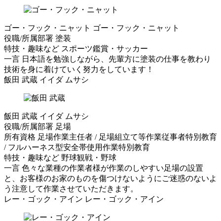
ゴー・フック・ニャット
ゴー・フック・ニャット
役職/所属部署
塗装
特技・趣味など
スポーツ鑑賞・サッカー
一言
日本語を勉強しながら、先輩方に塗装の仕事を教わり
技術を身に着けていく努力をしています！
飯田 武蔵
イイダ ムサシ
飯田 武蔵
イイダ ムサシ
役職/所属部署
足場
所有資格
足場作業主任者 / 足場組立て等作業従事者特別教育
/ フルハーネス型安全帯使用作業特別教育
特技・趣味など
野球観戦・野球
一言
色々な業種の作業者様が作業のしやすい足場の設置
と、お客様のお家のものを傷つけないようにご迷惑のないよ
う注意して作業させていただきます。
レー・ゴック・アイン
レー・ゴック・アイン