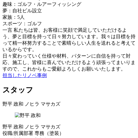
趣味：ゴルフ・ルアーフィッシング
夢：自社ビル設立
家族：5人
スポーツ：ゴルフ
一言
私たちは皆、お客様に笑顔で満足していただけるよ
う、夢と目標を持って日々努力しています。我々は目標を持
って精一杯努力することで素晴らしい人生を送れると考えて
いるからです。
日々変わっていく仕様や材料、パターンに自信を持って対
応、施工し、皆様に喜んでいただけるよう頑張ってまいりま
すので、これからもご愛顧よろしくお願いいたします。
担当したリノベ事例
スタッフ
野平 政和
ノヒラ マサカズ
野平 政和
ノヒラ マサカズ
役職/所属部署
専務（塗装）