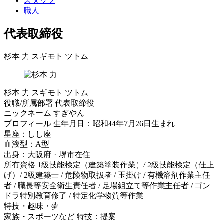
スタッフ
職人
代表取締役
杉本 力
スギモト ツトム
杉本 力
スギモト ツトム
役職/所属部署
代表取締役
ニックネーム
すぎやん
プロフィール
生年月日：昭和44年7月26日生まれ
星座：しし座
血液型：A型
出身：大阪府・堺市在住
所有資格
1級技能検定（建築塗装作業）/ 2級技能検定（仕上
げ）/ 2級建築士 / 危険物取扱者 / 玉掛け / 有機溶剤作業主任
者 / 職長等安全衛生責任者 / 足場組立て等作業主任者 / ゴン
ドラ特別教育修了 / 特定化学物質等作業
特技・趣味・夢
家族・スポーツなど
特技：提案