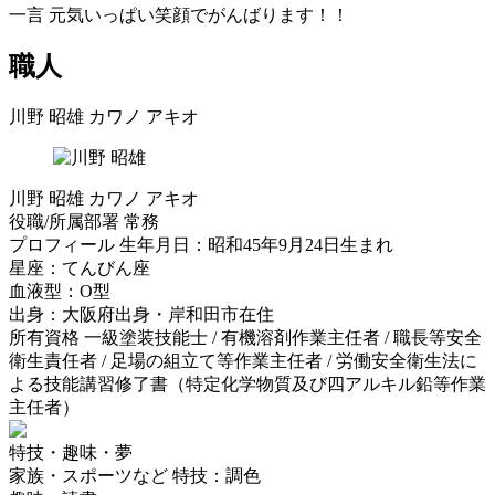
一言
元気いっぱい笑顔でがんばります！！
職人
川野 昭雄
カワノ アキオ
川野 昭雄
カワノ アキオ
役職/所属部署
常務
プロフィール
生年月日：昭和45年9月24日生まれ
星座：てんびん座
血液型：O型
出身：大阪府出身・岸和田市在住
所有資格
一級塗装技能士 / 有機溶剤作業主任者 / 職長等安全
衛生責任者 / 足場の組立て等作業主任者 / 労働安全衛生法に
よる技能講習修了書（特定化学物質及び四アルキル鉛等作業
主任者）
特技・趣味・夢
家族・スポーツなど
特技：調色