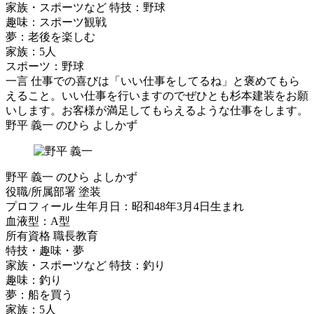
家族・スポーツなど
特技：野球
趣味：スポーツ観戦
夢：老後を楽しむ
家族：5人
スポーツ：野球
一言
仕事での喜びは「いい仕事をしてるね」と褒めてもら
えること。いい仕事を行いますのでぜひとも杉本建装をお願
いします。お客様が満足してもらえるような仕事をします。
野平 義一
のひら よしかず
野平 義一
のひら よしかず
役職/所属部署
塗装
プロフィール
生年月日：昭和48年3月4日生まれ
血液型：A型
所有資格
職長教育
特技・趣味・夢
家族・スポーツなど
特技：釣り
趣味：釣り
夢：船を買う
家族：5人