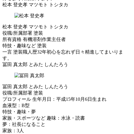
松本 登史孝
マツモト トシタカ
松本 登史孝
マツモト トシタカ
役職/所属部署
塗装
所有資格
有機溶剤作業主任者
特技・趣味など
塗装
一言
塗装職人歴32年初心を忘れず日々精進してまいりま
す。
冨田 真太郎
とみた しんたろう
冨田 真太郎
とみた しんたろう
役職/所属部署
塗装
プロフィール
生年月日：平成15年10月6日生まれ
血液型：B型
特技・趣味・夢
家族・スポーツなど
趣味：水泳・読書
夢：社長になること
家族：3人