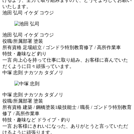
けるよう、全力で取り組みますので、どうぞよろしくお願い
いたします。
池田 弘司
イケダ コウジ
池田 弘司
イケダ コウジ
役職/所属部署
塗装
所有資格
足場組立 / ゴンドラ特別教育修了 / 高所作業車
特技・趣味など
釣り
一言
向上心を持って仕事に取り組み、お客様に喜んでいた
だくように日々頑張っています。
中塚 忠則
ナカツカ タダノリ
中塚 忠則
ナカツカ タダノリ
役職/所属部署
塗装
所有資格
建築 / 鋼橋塗装1級技能士 / 職長 / ゴンドラ特別教育
修了 / 高所作業車
特技・趣味など
ドライブ・釣り
一言
お客様にきれいになった、ありがとうと言っていただ
けるように頑張ります。