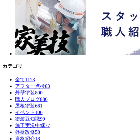
カテゴリ
全て
1153
アフター点検
83
外壁塗装
800
職人ブログ
886
屋根塗装
661
イベント
106
塗装豆知識
99
施工実況中継
77
外壁改修
58
資格紹介
18