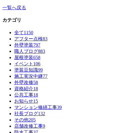
一覧へ戻る
カテゴリ
全て
1150
アフター点検
83
外壁塗装
797
職人ブログ
883
屋根塗装
658
イベント
106
塗装豆知識
99
施工実況中継
77
外壁改修
58
資格紹介
18
公共工事
18
お知らせ
15
マンション修繕工事
39
社長ブログ
132
その他
205
店舗改修工事
9
防水工事
37