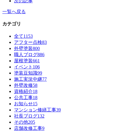
次の記事
一覧へ戻る
カテゴリ
全て
1153
アフター点検
83
外壁塗装
800
職人ブログ
886
屋根塗装
661
イベント
106
塗装豆知識
99
施工実況中継
77
外壁改修
58
資格紹介
18
公共工事
18
お知らせ
15
マンション修繕工事
39
社長ブログ
132
その他
205
店舗改修工事
9