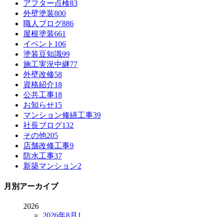
アフター点検
83
外壁塗装
800
職人ブログ
886
屋根塗装
661
イベント
106
塗装豆知識
99
施工実況中継
77
外壁改修
58
資格紹介
18
公共工事
18
お知らせ
15
マンション修繕工事
39
社長ブログ
132
その他
205
店舗改修工事
9
防水工事
37
新築マンション
2
月別アーカイブ
2026
2026年8月
1