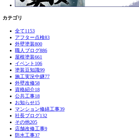
カテゴリ
全て
1153
アフター点検
83
外壁塗装
800
職人ブログ
886
屋根塗装
661
イベント
106
塗装豆知識
99
施工実況中継
77
外壁改修
58
資格紹介
18
公共工事
18
お知らせ
15
マンション修繕工事
39
社長ブログ
132
その他
205
店舗改修工事
9
防水工事
37