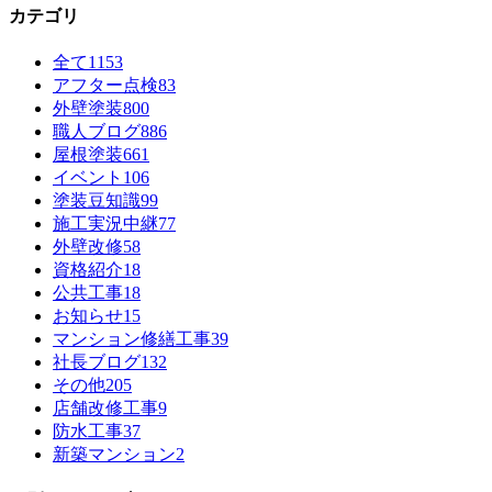
カテゴリ
全て
1153
アフター点検
83
外壁塗装
800
職人ブログ
886
屋根塗装
661
イベント
106
塗装豆知識
99
施工実況中継
77
外壁改修
58
資格紹介
18
公共工事
18
お知らせ
15
マンション修繕工事
39
社長ブログ
132
その他
205
店舗改修工事
9
防水工事
37
新築マンション
2