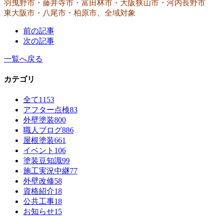
羽曳野市・藤井寺市・富田林市・大阪狭山市・河内長野市
東大阪市・八尾市・柏原市、全域対象
前の記事
次の記事
一覧へ戻る
カテゴリ
全て
1153
アフター点検
83
外壁塗装
800
職人ブログ
886
屋根塗装
661
イベント
106
塗装豆知識
99
施工実況中継
77
外壁改修
58
資格紹介
18
公共工事
18
お知らせ
15