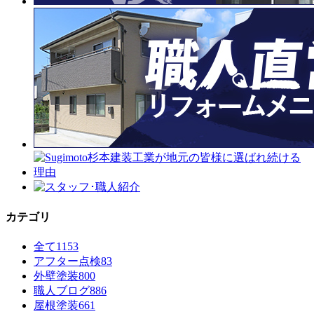
カテゴリ
全て
1153
アフター点検
83
外壁塗装
800
職人ブログ
886
屋根塗装
661