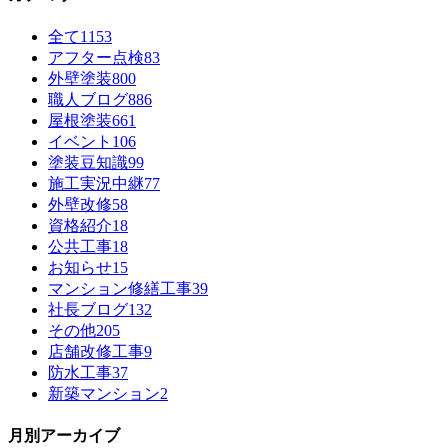
全て
1153
アフター点検
83
外壁塗装
800
職人ブログ
886
屋根塗装
661
イベント
106
塗装豆知識
99
施工実況中継
77
外壁改修
58
資格紹介
18
公共工事
18
お知らせ
15
マンション修繕工事
39
社長ブログ
132
その他
205
店舗改修工事
9
防水工事
37
新築マンション
2
月別アーカイブ