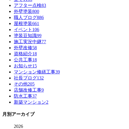
アフター点検
83
外壁塗装
800
職人ブログ
886
屋根塗装
661
イベント
106
塗装豆知識
99
施工実況中継
77
外壁改修
58
資格紹介
18
公共工事
18
お知らせ
15
マンション修繕工事
39
社長ブログ
132
その他
205
店舗改修工事
9
防水工事
37
新築マンション
2
月別アーカイブ
2026