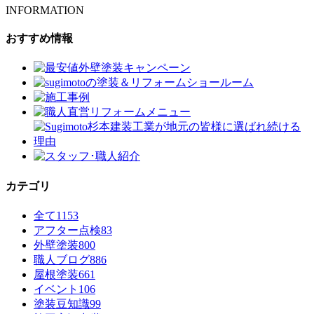
INFORMATION
おすすめ情報
カテゴリ
全て
1153
アフター点検
83
外壁塗装
800
職人ブログ
886
屋根塗装
661
イベント
106
塗装豆知識
99