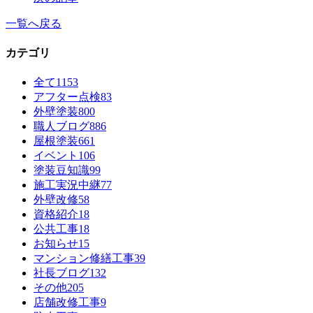
一覧へ戻る
カテゴリ
全て
1153
アフター点検
83
外壁塗装
800
職人ブログ
886
屋根塗装
661
イベント
106
塗装豆知識
99
施工実況中継
77
外壁改修
58
資格紹介
18
公共工事
18
お知らせ
15
マンション修繕工事
39
社長ブログ
132
その他
205
店舗改修工事
9