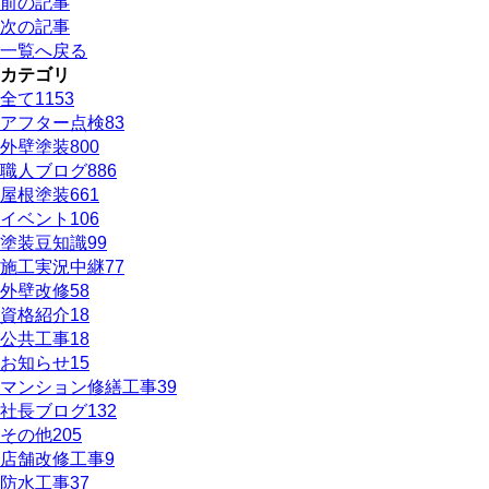
前の記事
次の記事
一覧へ戻る
カテゴリ
全て
1153
アフター点検
83
外壁塗装
800
職人ブログ
886
屋根塗装
661
イベント
106
塗装豆知識
99
施工実況中継
77
外壁改修
58
資格紹介
18
公共工事
18
お知らせ
15
マンション修繕工事
39
社長ブログ
132
その他
205
店舗改修工事
9
防水工事
37