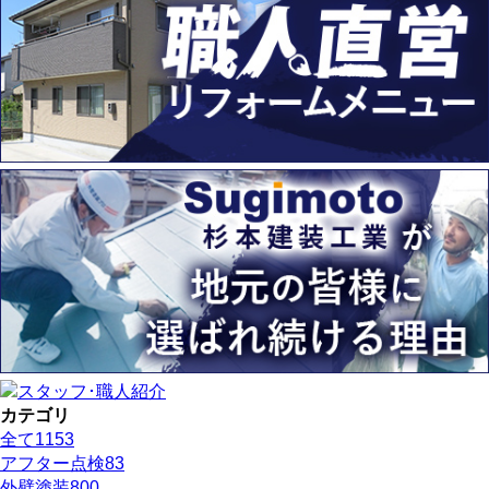
カテゴリ
全て
1153
アフター点検
83
外壁塗装
800