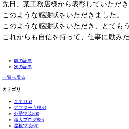
先日、某工務店様から表彰していただき
このような感謝状をいただきました。
このような感謝状をいただき、とても
これからも自信を持って、仕事に励み
前の記事
次の記事
一覧へ戻る
カテゴリ
全て
1153
アフター点検
83
外壁塗装
800
職人ブログ
886
屋根塗装
661