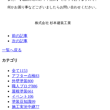
何かお困り事などございましたらお問い合わせください。
株式会社 杉本建装工業
前の記事
次の記事
一覧へ戻る
カテゴリ
全て
1153
アフター点検
83
外壁塗装
800
職人ブログ
886
屋根塗装
661
イベント
106
塗装豆知識
99
施工実況中継
77