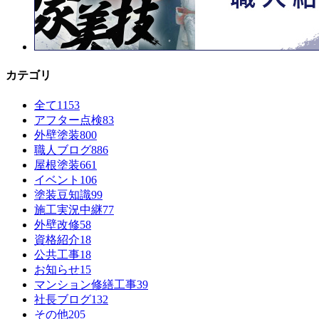
カテゴリ
全て
1153
アフター点検
83
外壁塗装
800
職人ブログ
886
屋根塗装
661
イベント
106
塗装豆知識
99
施工実況中継
77
外壁改修
58
資格紹介
18
公共工事
18
お知らせ
15
マンション修繕工事
39
社長ブログ
132
その他
205