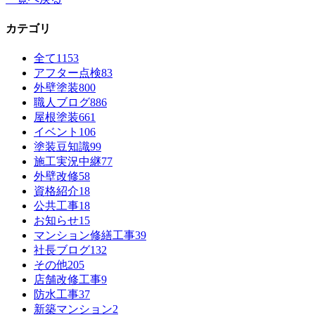
カテゴリ
全て
1153
アフター点検
83
外壁塗装
800
職人ブログ
886
屋根塗装
661
イベント
106
塗装豆知識
99
施工実況中継
77
外壁改修
58
資格紹介
18
公共工事
18
お知らせ
15
マンション修繕工事
39
社長ブログ
132
その他
205
店舗改修工事
9
防水工事
37
新築マンション
2