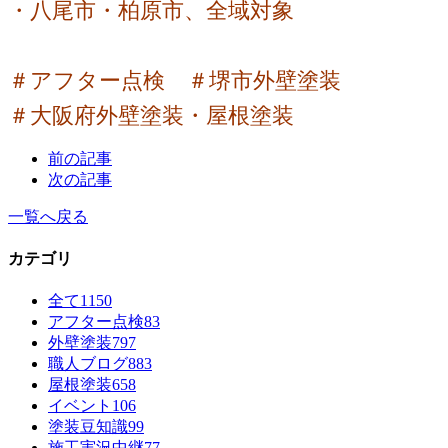
・八尾市・柏原市、全域対象
＃アフター点検 ＃堺市外壁塗装
＃大阪府外壁塗装・屋根塗装
前の記事
次の記事
一覧へ戻る
カテゴリ
全て
1150
アフター点検
83
外壁塗装
797
職人ブログ
883
屋根塗装
658
イベント
106
塗装豆知識
99
施工実況中継
77