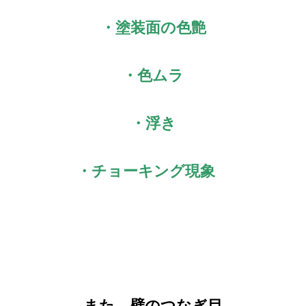
・塗装面
の色艶
・色ムラ
・浮き
・チョーキング現象
また、
壁のつなぎ目