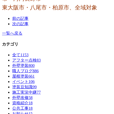
東大阪市・八尾市・柏原市、全域対象
前の記事
次の記事
一覧へ戻る
カテゴリ
全て
1153
アフター点検
83
外壁塗装
800
職人ブログ
886
屋根塗装
661
イベント
106
塗装豆知識
99
施工実況中継
77
外壁改修
58
資格紹介
18
公共工事
18
お知らせ
15