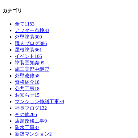
カテゴリ
全て
1153
アフター点検
83
外壁塗装
800
職人ブログ
886
屋根塗装
661
イベント
106
塗装豆知識
99
施工実況中継
77
外壁改修
58
資格紹介
18
公共工事
18
お知らせ
15
マンション修繕工事
39
社長ブログ
132
その他
205
店舗改修工事
9
防水工事
37
新築マンション
2