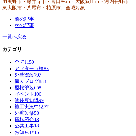
羽曳野市・藤井寺市・富田林市・大阪狭山市・河内長野市
東大阪市・八尾市・柏原市、全域対象
前の記事
次の記事
一覧へ戻る
カテゴリ
全て
1150
アフター点検
83
外壁塗装
797
職人ブログ
883
屋根塗装
658
イベント
106
塗装豆知識
99
施工実況中継
77
外壁改修
58
資格紹介
18
公共工事
18
お知らせ
15