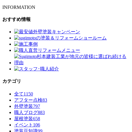
INFORMATION
おすすめ情報
カテゴリ
全て
1150
アフター点検
83
外壁塗装
797
職人ブログ
883
屋根塗装
658
イベント
106
塗装豆知識
99