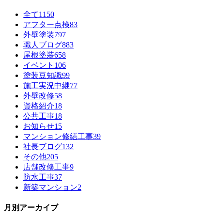
全て
1150
アフター点検
83
外壁塗装
797
職人ブログ
883
屋根塗装
658
イベント
106
塗装豆知識
99
施工実況中継
77
外壁改修
58
資格紹介
18
公共工事
18
お知らせ
15
マンション修繕工事
39
社長ブログ
132
その他
205
店舗改修工事
9
防水工事
37
新築マンション
2
月別アーカイブ