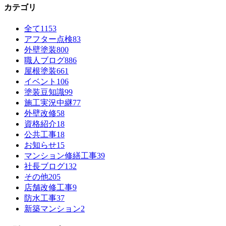
カテゴリ
全て
1153
アフター点検
83
外壁塗装
800
職人ブログ
886
屋根塗装
661
イベント
106
塗装豆知識
99
施工実況中継
77
外壁改修
58
資格紹介
18
公共工事
18
お知らせ
15
マンション修繕工事
39
社長ブログ
132
その他
205
店舗改修工事
9
防水工事
37
新築マンション
2