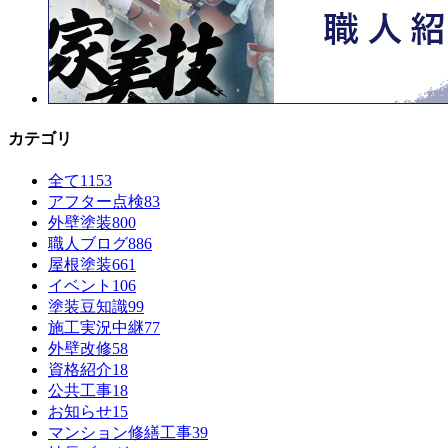
カテゴリ
全て
1153
アフター点検
83
外壁塗装
800
職人ブログ
886
屋根塗装
661
イベント
106
塗装豆知識
99
施工実況中継
77
外壁改修
58
資格紹介
18
公共工事
18
お知らせ
15
マンション修繕工事
39