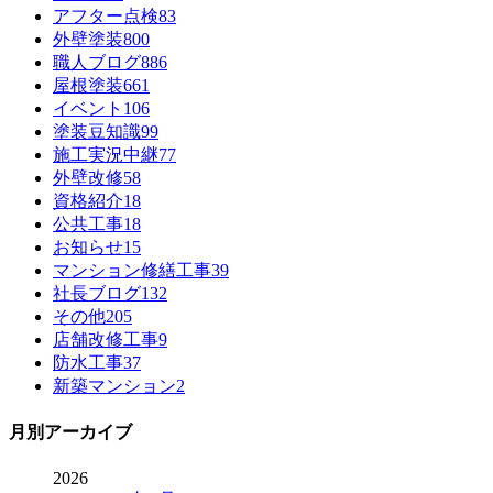
アフター点検
83
外壁塗装
800
職人ブログ
886
屋根塗装
661
イベント
106
塗装豆知識
99
施工実況中継
77
外壁改修
58
資格紹介
18
公共工事
18
お知らせ
15
マンション修繕工事
39
社長ブログ
132
その他
205
店舗改修工事
9
防水工事
37
新築マンション
2
月別アーカイブ
2026