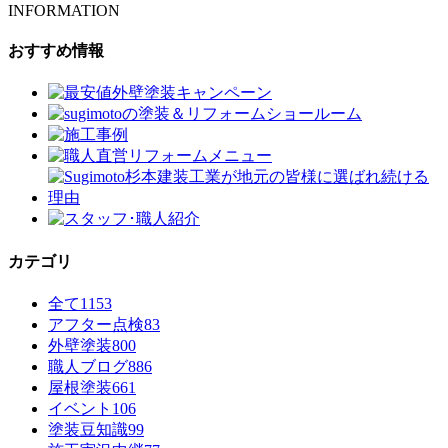
INFORMATION
おすすめ情報
カテゴリ
全て
1153
アフター点検
83
外壁塗装
800
職人ブログ
886
屋根塗装
661
イベント
106
塗装豆知識
99