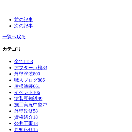
前の記事
次の記事
一覧へ戻る
カテゴリ
全て
1153
アフター点検
83
外壁塗装
800
職人ブログ
886
屋根塗装
661
イベント
106
塗装豆知識
99
施工実況中継
77
外壁改修
58
資格紹介
18
公共工事
18
お知らせ
15