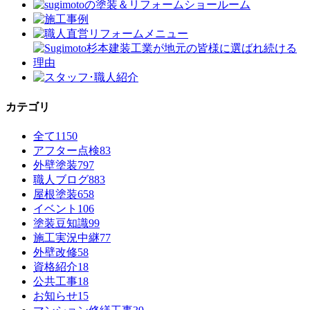
カテゴリ
全て
1150
アフター点検
83
外壁塗装
797
職人ブログ
883
屋根塗装
658
イベント
106
塗装豆知識
99
施工実況中継
77
外壁改修
58
資格紹介
18
公共工事
18
お知らせ
15