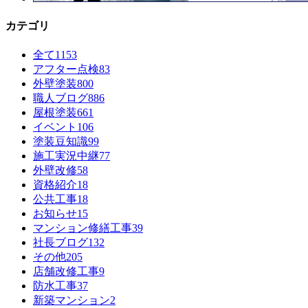
カテゴリ
全て
1153
アフター点検
83
外壁塗装
800
職人ブログ
886
屋根塗装
661
イベント
106
塗装豆知識
99
施工実況中継
77
外壁改修
58
資格紹介
18
公共工事
18
お知らせ
15
マンション修繕工事
39
社長ブログ
132
その他
205
店舗改修工事
9
防水工事
37
新築マンション
2