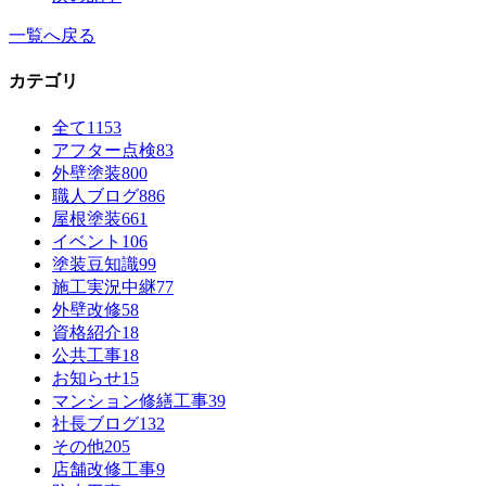
一覧へ戻る
カテゴリ
全て
1153
アフター点検
83
外壁塗装
800
職人ブログ
886
屋根塗装
661
イベント
106
塗装豆知識
99
施工実況中継
77
外壁改修
58
資格紹介
18
公共工事
18
お知らせ
15
マンション修繕工事
39
社長ブログ
132
その他
205
店舗改修工事
9