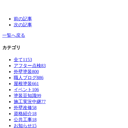
前の記事
次の記事
一覧へ戻る
カテゴリ
全て
1153
アフター点検
83
外壁塗装
800
職人ブログ
886
屋根塗装
661
イベント
106
塗装豆知識
99
施工実況中継
77
外壁改修
58
資格紹介
18
公共工事
18
お知らせ
15