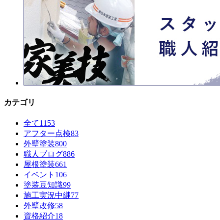
カテゴリ
全て
1153
アフター点検
83
外壁塗装
800
職人ブログ
886
屋根塗装
661
イベント
106
塗装豆知識
99
施工実況中継
77
外壁改修
58
資格紹介
18