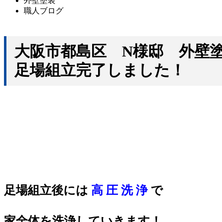
外壁塗装
職人ブログ
大阪市都島区 N様邸 外
足場組立完了しました！
足場組立後には
高 圧 洗 浄
で
家全体を洗浄していきます！