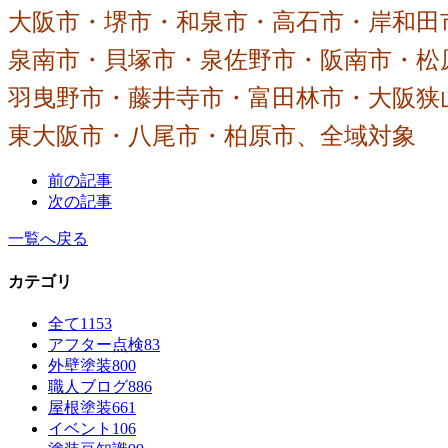
大阪市・堺市・和泉市・高石市・岸和田
泉南市・貝塚市・泉佐野市・阪南市・松
羽曳野市・藤井寺市・富田林市・大阪狭
東大阪市・八尾市・柏原市、全域対象
前の記事
次の記事
一覧へ戻る
カテゴリ
全て
1153
アフター点検
83
外壁塗装
800
職人ブログ
886
屋根塗装
661
イベント
106