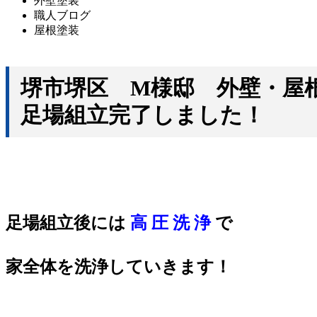
外壁塗装
職人ブログ
屋根塗装
堺市堺区 M様邸 外壁・
足場組立完了しました！
足場組立後には
高 圧 洗 浄
で
家全体を洗浄していきます！