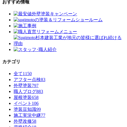
おすすめ情報
カテゴリ
全て
1150
アフター点検
83
外壁塗装
797
職人ブログ
883
屋根塗装
658
イベント
106
塗装豆知識
99
施工実況中継
77
外壁改修
58