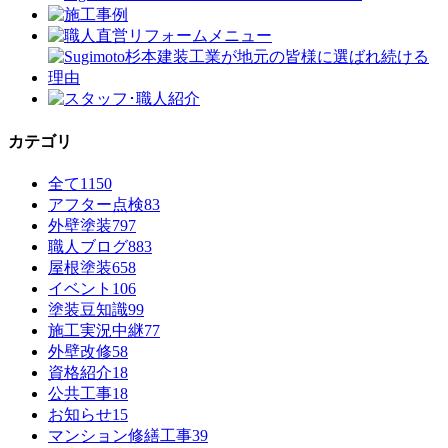
カテゴリ
全て
1150
アフター点検
83
外壁塗装
797
職人ブログ
883
屋根塗装
658
イベント
106
塗装豆知識
99
施工実況中継
77
外壁改修
58
資格紹介
18
公共工事
18
お知らせ
15
マンション修繕工事
39