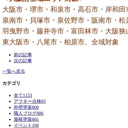
大阪市・堺市・和泉市・高石市・岸和田
泉南市・貝塚市・泉佐野市・阪南市・松
羽曳野市・藤井寺市・富田林市・大阪狭
東大阪市・八尾市・柏原市、全域対象
前の記事
次の記事
一覧へ戻る
カテゴリ
全て
1153
アフター点検
83
外壁塗装
800
職人ブログ
886
屋根塗装
661
イベント
106