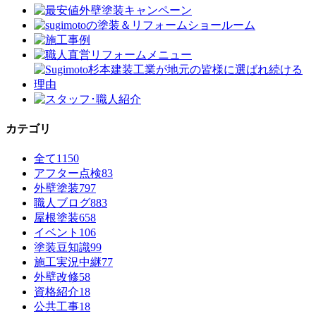
カテゴリ
全て
1150
アフター点検
83
外壁塗装
797
職人ブログ
883
屋根塗装
658
イベント
106
塗装豆知識
99
施工実況中継
77
外壁改修
58
資格紹介
18
公共工事
18