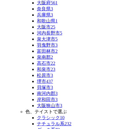
大阪府
561
奈良県
3
兵庫県
3
和歌山県
1
大阪市
25
河内長野市
5
泉大津市
5
羽曳野市
3
富田林市
2
泉南郡
2
高石市
22
和泉市
23
松原市
3
堺市
437
貝塚市
3
南河内郡
3
岸和田市
3
大阪狭山市
3
色、テイストで選ぶ
クラシック
10
ナチュラル系
232