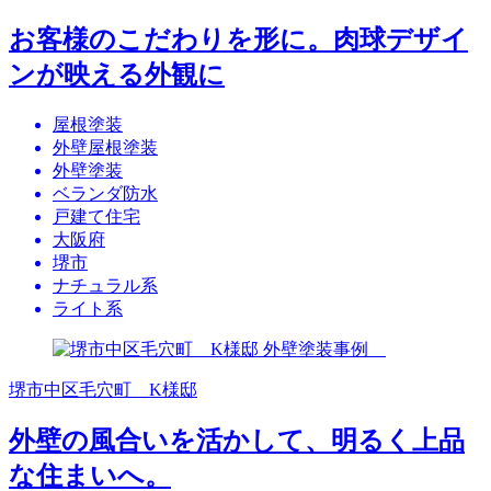
お客様のこだわりを形に。肉球デザイ
ンが映える外観に
屋根塗装
外壁屋根塗装
外壁塗装
ベランダ防水
戸建て住宅
大阪府
堺市
ナチュラル系
ライト系
堺市中区毛穴町 K様邸
外壁の風合いを活かして、明るく上品
な住まいへ。