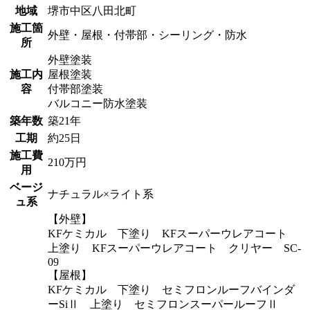
地域
堺市中区八田北町
施工箇
外壁・屋根・付帯部・シーリング・防水
所
外壁塗装
施工内
屋根塗装
容
付帯部塗装
バルコニー防水塗装
築年数
築21年
工期
約25日
施工費
210万円
用
ベージ
ナチュラル×ライト系
ュ系
【外壁】
KFケミカル 下塗り KFスーパーウレアコート
上塗り KFスーパーウレアコート クリヤー SC-
09
【屋根】
KFケミカル 下塗り セミフロンルーフバインダ
ーSiⅡ 上塗り セミフロンスーパールーフⅡ