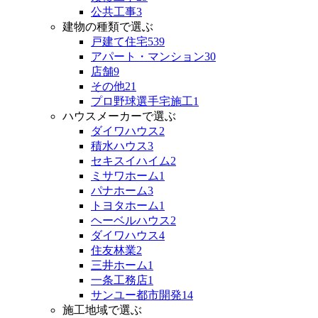
公共工事
3
建物の種類で選ぶ
戸建て住宅
539
アパート・マンション
30
店舗
9
その他
21
プロ野球選手宅施工
1
ハウスメーカーで選ぶ
ダイワハウス
2
積水ハウス
3
セキスイハイム
2
ミサワホーム
1
パナホーム
3
トヨタホーム
1
ヘーベルハウス
2
ダイワハウス
4
住友林業
2
三井ホーム
1
一条工務店
1
サンユー都市開発
14
施工地域で選ぶ