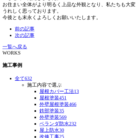
お住まい全体がより明るく上品な外観となり、私たちも大変
うれしく思っております。
今後とも末永くよろしくお願いいたします。
前の記事
次の記事
一覧へ戻る
WORKS
施工事例
全て
632
施工内容で選ぶ
屋根カバー工法
13
屋根塗装
451
外壁屋根塗装
466
鉄部塗装
35
外壁塗装
569
ベランダ防水
232
屋上防水
30
改修工事
25