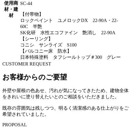
使用商
SC-44
材・建
【付帯物】
材
ロックペイント ユメロックDX 22-90A・22-
60C 半艶
SK化研 水性エコファイン 艶消し 22-90A
【シーリング】
コニシ サンライズ S100
【バルコニー床 防水】
日本特殊塗料 タフシールトップ＃300 グレー
CUSTOMER REQUEST
お客様からのご要望
外壁や屋根の色あせ、汚れが気になってきたため、建物全体
をきれいに塗り替えたいとのご相談をいただきました。
既存の雰囲気は残しつつ、明るく清潔感のある仕上がりをご
希望されていました。
PROPOSAL