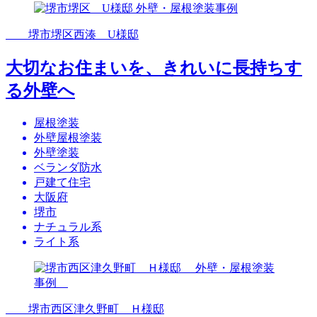
堺市堺区西湊 U様邸
大切なお住まいを、きれいに長持ちす
る外壁へ
屋根塗装
外壁屋根塗装
外壁塗装
ベランダ防水
戸建て住宅
大阪府
堺市
ナチュラル系
ライト系
堺市西区津久野町 Ｈ様邸