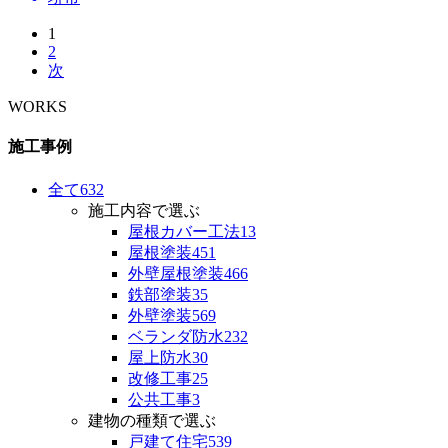
1
2
次
WORKS
施工事例
全て
632
施工内容で選ぶ
屋根カバー工法
13
屋根塗装
451
外壁屋根塗装
466
鉄部塗装
35
外壁塗装
569
ベランダ防水
232
屋上防水
30
改修工事
25
公共工事
3
建物の種類で選ぶ
戸建て住宅
539