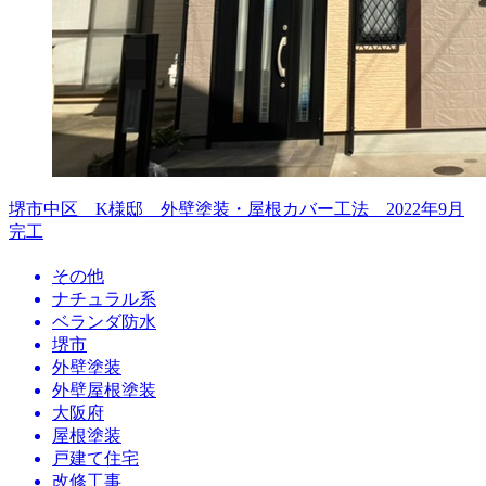
堺市中区 K様邸 外壁塗装・屋根カバー工法 2022年9月
完工
その他
ナチュラル系
ベランダ防水
堺市
外壁塗装
外壁屋根塗装
大阪府
屋根塗装
戸建て住宅
改修工事