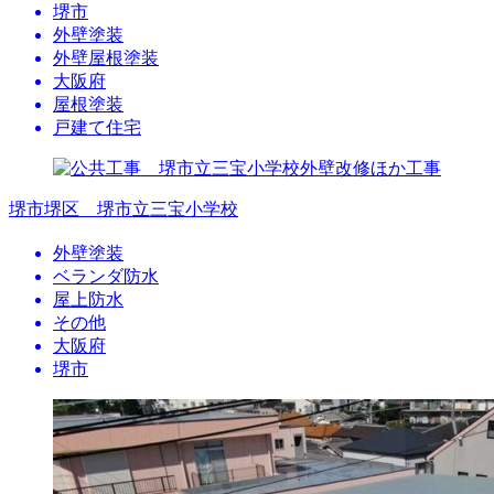
堺市
外壁塗装
外壁屋根塗装
大阪府
屋根塗装
戸建て住宅
堺市堺区 堺市立三宝小学校
外壁塗装
ベランダ防水
屋上防水
その他
大阪府
堺市