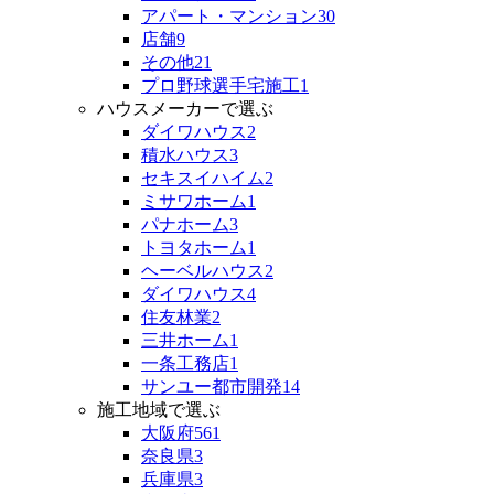
アパート・マンション
30
店舗
9
その他
21
プロ野球選手宅施工
1
ハウスメーカーで選ぶ
ダイワハウス
2
積水ハウス
3
セキスイハイム
2
ミサワホーム
1
パナホーム
3
トヨタホーム
1
ヘーベルハウス
2
ダイワハウス
4
住友林業
2
三井ホーム
1
一条工務店
1
サンユー都市開発
14
施工地域で選ぶ
大阪府
561
奈良県
3
兵庫県
3