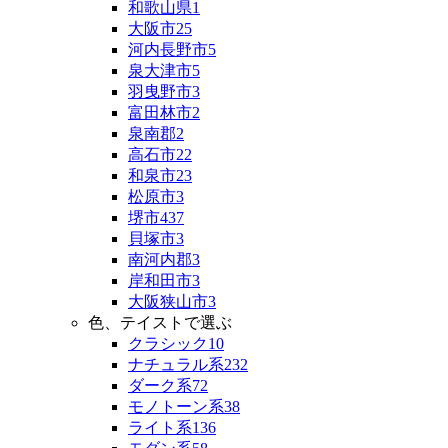
和歌山県
1
大阪市
25
河内長野市
5
泉大津市
5
羽曳野市
3
富田林市
2
泉南郡
2
高石市
22
和泉市
23
松原市
3
堺市
437
貝塚市
3
南河内郡
3
岸和田市
3
大阪狭山市
3
色、テイストで選ぶ
クラシック
10
ナチュラル系
232
ダーク系
72
モノトーン系
38
ライト系
136