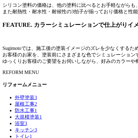
シリコン塗料の価格は、他の塗料に比べるとお手軽ながらも、
また耐熱性・耐水性・耐候性の3拍子が揃っており価格と性
FEATURE.
カラーシミュレーションで仕上がりイ
Sugimotoでは、施工後の塗装イメージのズレを少なくす
お客様のお家を、塗装前にさまざまな色でシミュレーション
ゆっくりお客様のご要望をお伺いしながら、好みのカラーや
REFORM MENU
リフォームメニュー
外壁塗装
3
屋根工事
2
防水工事
1
大規模塗装
1
浴室
3
キッチン
3
トイレ
1