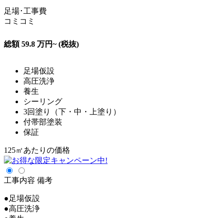
足場･工事費
コミコミ
総額
59.8
万円~
(税抜)
足場仮設
高圧洗浄
養生
シーリング
3回塗り（下・中・上塗り）
付帯部塗装
保証
125㎡あたりの価格
工事内容
備考
●足場仮設
●高圧洗浄