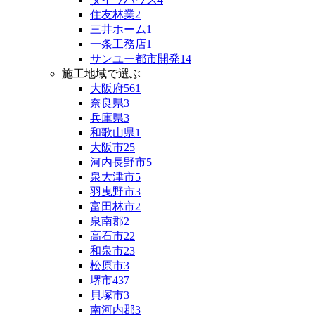
住友林業
2
三井ホーム
1
一条工務店
1
サンユー都市開発
14
施工地域で選ぶ
大阪府
561
奈良県
3
兵庫県
3
和歌山県
1
大阪市
25
河内長野市
5
泉大津市
5
羽曳野市
3
富田林市
2
泉南郡
2
高石市
22
和泉市
23
松原市
3
堺市
437
貝塚市
3
南河内郡
3