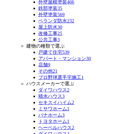
外壁屋根塗装
466
鉄部塗装
35
外壁塗装
569
ベランダ防水
232
屋上防水
30
改修工事
25
公共工事
3
建物の種類で選ぶ
戸建て住宅
539
アパート・マンション
30
店舗
9
その他
21
プロ野球選手宅施工
1
ハウスメーカーで選ぶ
ダイワハウス
2
積水ハウス
3
セキスイハイム
2
ミサワホーム
1
パナホーム
3
トヨタホーム
1
ヘーベルハウス
2
ダイワハウス
4