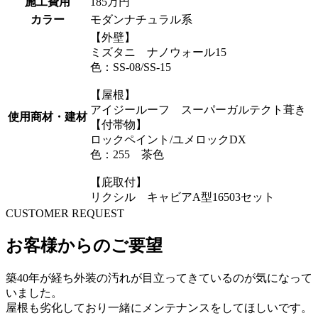
施工費用
185万円
カラー
モダンナチュラル系
【外壁】
ミズタニ ナノウォール15
色：SS-08/SS-15
【屋根】
アイジールーフ スーパーガルテクト葺き
使用商材・建材
【付帯物】
ロックペイント/ユメロックDX
色：255 茶色
【庇取付】
リクシル キャビアA型16503セット
CUSTOMER REQUEST
お客様からのご要望
築40年が経ち外装の汚れが目立ってきているのが気になって
いました。
屋根も劣化しており一緒にメンテナンスをしてほしいです。