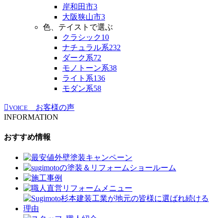
岸和田市
3
大阪狭山市
3
色、テイストで選ぶ
クラシック
10
ナチュラル系
232
ダーク系
72
モノトーン系
38
ライト系
136
モダン系
58
お客様の声
VOICE
INFORMATION
おすすめ情報