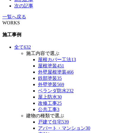
次の記事
一覧へ戻る
WORKS
施工事例
全て
632
施工内容で選ぶ
屋根カバー工法
13
屋根塗装
451
外壁屋根塗装
466
鉄部塗装
35
外壁塗装
569
ベランダ防水
232
屋上防水
30
改修工事
25
公共工事
3
建物の種類で選ぶ
戸建て住宅
539
アパート・マンション
30