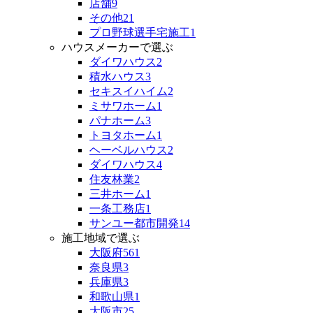
店舗
9
その他
21
プロ野球選手宅施工
1
ハウスメーカーで選ぶ
ダイワハウス
2
積水ハウス
3
セキスイハイム
2
ミサワホーム
1
パナホーム
3
トヨタホーム
1
ヘーベルハウス
2
ダイワハウス
4
住友林業
2
三井ホーム
1
一条工務店
1
サンユー都市開発
14
施工地域で選ぶ
大阪府
561
奈良県
3
兵庫県
3
和歌山県
1
大阪市
25