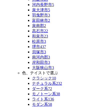
河内長野市
5
泉大津市
5
羽曳野市
3
富田林市
2
泉南郡
2
高石市
22
和泉市
23
松原市
3
堺市
437
貝塚市
3
南河内郡
3
岸和田市
3
大阪狭山市
3
色、テイストで選ぶ
クラシック
10
ナチュラル系
232
ダーク系
72
モノトーン系
38
ライト系
136
モダン系
58