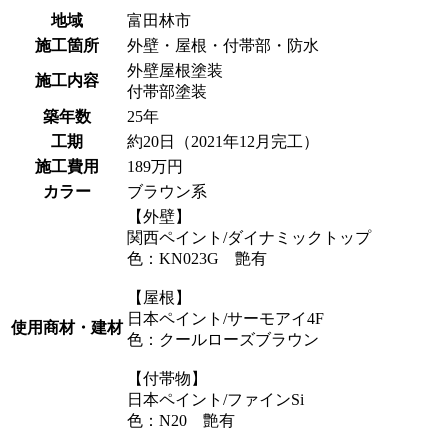
地域
富田林市
施工箇所
外壁・屋根・付帯部・防水
外壁屋根塗装
施工内容
付帯部塗装
築年数
25年
工期
約20日（2021年12月完工）
施工費用
189万円
カラー
ブラウン系
【外壁】
関西ペイント/ダイナミックトップ
色：KN023G 艶有
【屋根】
日本ペイント/サーモアイ4F
使用商材・建材
色：クールローズブラウン
【付帯物】
日本ペイント/ファインSi
色：N20 艶有