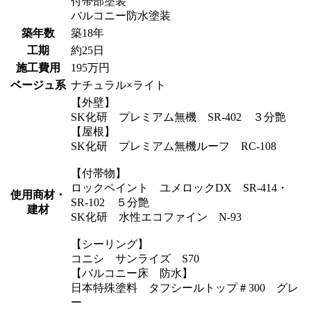
付帯部塗装
バルコニー防水塗装
築年数
築18年
工期
約25日
施工費用
195万円
ベージュ系
ナチュラル×ライト
【外壁】
SK化研 プレミアム無機 SR-402 ３分艶
【屋根】
SK化研 プレミアム無機ルーフ RC-108
【付帯物】
ロックペイント ユメロックDX SR-414・
使用商材・
SR-102 ５分艶
建材
SK化研 水性エコファイン N-93
【シーリング】
コニシ サンライズ S70
【バルコニー床 防水】
日本特殊塗料 タフシールトップ＃300 グレ
ー