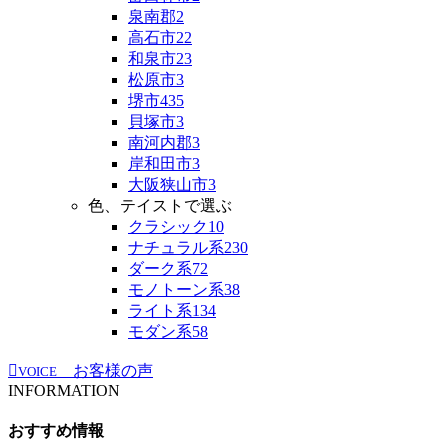
泉南郡
2
高石市
22
和泉市
23
松原市
3
堺市
435
貝塚市
3
南河内郡
3
岸和田市
3
大阪狭山市
3
色、テイストで選ぶ
クラシック
10
ナチュラル系
230
ダーク系
72
モノトーン系
38
ライト系
134
モダン系
58
お客様の声
VOICE
INFORMATION
おすすめ情報