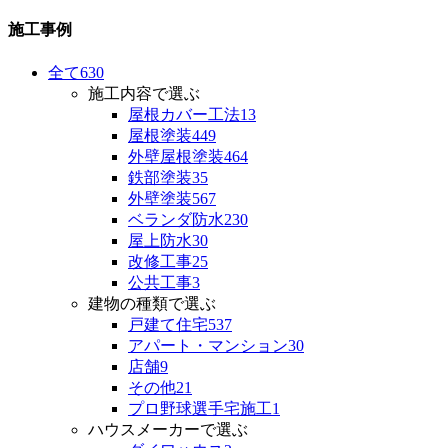
施工事例
全て
630
施工内容で選ぶ
屋根カバー工法
13
屋根塗装
449
外壁屋根塗装
464
鉄部塗装
35
外壁塗装
567
ベランダ防水
230
屋上防水
30
改修工事
25
公共工事
3
建物の種類で選ぶ
戸建て住宅
537
アパート・マンション
30
店舗
9
その他
21
プロ野球選手宅施工
1
ハウスメーカーで選ぶ