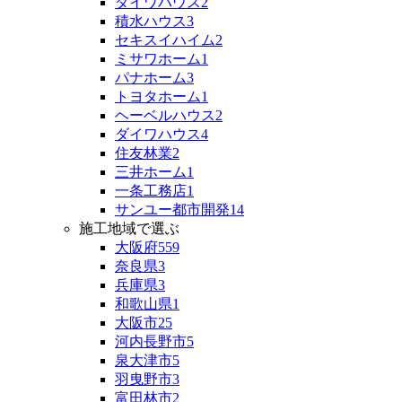
ダイワハウス
2
積水ハウス
3
セキスイハイム
2
ミサワホーム
1
パナホーム
3
トヨタホーム
1
ヘーベルハウス
2
ダイワハウス
4
住友林業
2
三井ホーム
1
一条工務店
1
サンユー都市開発
14
施工地域で選ぶ
大阪府
559
奈良県
3
兵庫県
3
和歌山県
1
大阪市
25
河内長野市
5
泉大津市
5
羽曳野市
3
富田林市
2