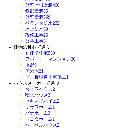
外壁屋根塗装
466
鉄部塗装
35
外壁塗装
569
ベランダ防水
232
屋上防水
30
改修工事
25
公共工事
3
建物の種類で選ぶ
戸建て住宅
539
アパート・マンション
30
店舗
9
その他
21
プロ野球選手宅施工
1
ハウスメーカーで選ぶ
ダイワハウス
2
積水ハウス
3
セキスイハイム
2
ミサワホーム
1
パナホーム
3
トヨタホーム
1
ヘーベルハウス
2