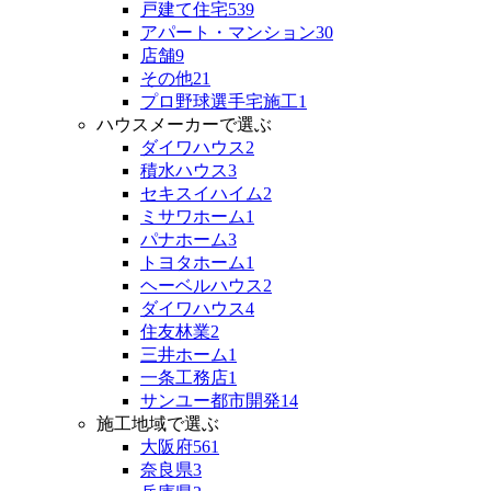
戸建て住宅
539
アパート・マンション
30
店舗
9
その他
21
プロ野球選手宅施工
1
ハウスメーカーで選ぶ
ダイワハウス
2
積水ハウス
3
セキスイハイム
2
ミサワホーム
1
パナホーム
3
トヨタホーム
1
ヘーベルハウス
2
ダイワハウス
4
住友林業
2
三井ホーム
1
一条工務店
1
サンユー都市開発
14
施工地域で選ぶ
大阪府
561
奈良県
3