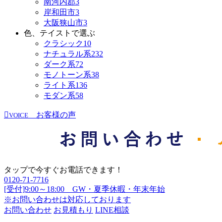
南河内郡
3
岸和田市
3
大阪狭山市
3
色、テイストで選ぶ
クラシック
10
ナチュラル系
232
ダーク系
72
モノトーン系
38
ライト系
136
モダン系
58
お客様の声
VOICE
タップで今すぐお電話できます！
0120-71-7716
[受付]9:00～18:00 GW・夏季休暇・年末年始
※お問い合わせは対応しております
お問い合わせ
お見積もり
LINE相談