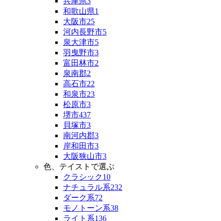
兵庫県
3
和歌山県
1
大阪市
25
河内長野市
5
泉大津市
5
羽曳野市
3
富田林市
2
泉南郡
2
高石市
22
和泉市
23
松原市
3
堺市
437
貝塚市
3
南河内郡
3
岸和田市
3
大阪狭山市
3
色、テイストで選ぶ
クラシック
10
ナチュラル系
232
ダーク系
72
モノトーン系
38
ライト系
136