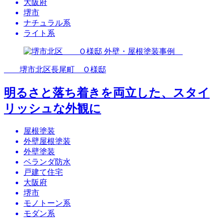
大阪府
堺市
ナチュラル系
ライト系
堺市北区長尾町 Ｏ様邸
明るさと落ち着きを両立した、スタイ
リッシュな外観に
屋根塗装
外壁屋根塗装
外壁塗装
ベランダ防水
戸建て住宅
大阪府
堺市
モノトーン系
モダン系