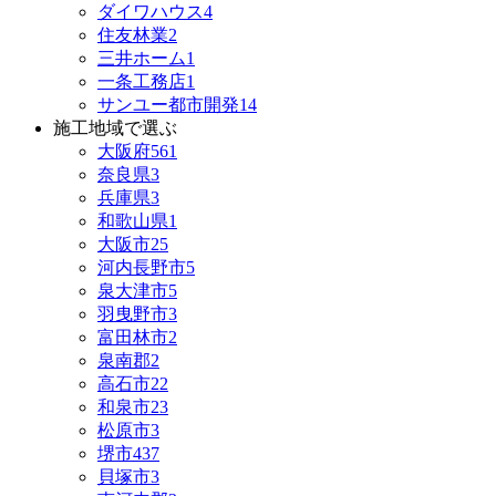
ダイワハウス
4
住友林業
2
三井ホーム
1
一条工務店
1
サンユー都市開発
14
施工地域で選ぶ
大阪府
561
奈良県
3
兵庫県
3
和歌山県
1
大阪市
25
河内長野市
5
泉大津市
5
羽曳野市
3
富田林市
2
泉南郡
2
高石市
22
和泉市
23
松原市
3
堺市
437
貝塚市
3