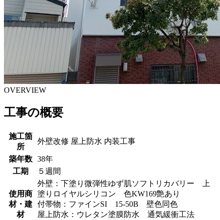
OVERVIEW
工事の概要
施工箇
外壁改修 屋上防水 内装工事
所
築年数
38年
工期
５週間
外壁：下塗り微弾性ゆず肌ソフトリカバリー 上
使用商
塗りロイヤルシリコン 色KW169艶あり
材・建
付帯物：ファインSI 15-50B 壁色同色
材
屋上防水：ウレタン塗膜防水 通気緩衝工法