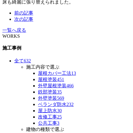
床も綺麗に張り替えられました。
前の記事
次の記事
一覧へ戻る
WORKS
施工事例
全て
632
施工内容で選ぶ
屋根カバー工法
13
屋根塗装
451
外壁屋根塗装
466
鉄部塗装
35
外壁塗装
569
ベランダ防水
232
屋上防水
30
改修工事
25
公共工事
3
建物の種類で選ぶ