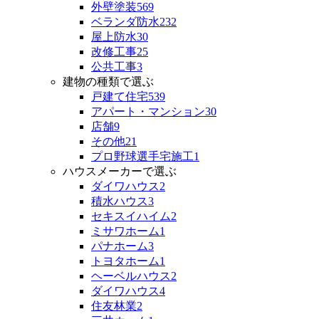
外壁塗装
569
ベランダ防水
232
屋上防水
30
改修工事
25
公共工事
3
建物の種類で選ぶ
戸建て住宅
539
アパート・マンション
30
店舗
9
その他
21
プロ野球選手宅施工
1
ハウスメーカーで選ぶ
ダイワハウス
2
積水ハウス
3
セキスイハイム
2
ミサワホーム
1
パナホーム
3
トヨタホーム
1
ヘーベルハウス
2
ダイワハウス
4
住友林業
2