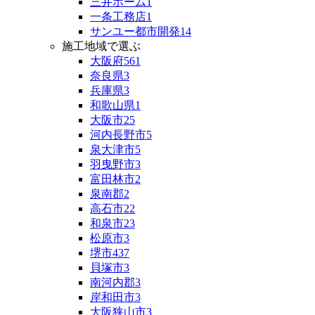
三井ホーム
1
一条工務店
1
サンユー都市開発
14
施工地域で選ぶ
大阪府
561
奈良県
3
兵庫県
3
和歌山県
1
大阪市
25
河内長野市
5
泉大津市
5
羽曳野市
3
富田林市
2
泉南郡
2
高石市
22
和泉市
23
松原市
3
堺市
437
貝塚市
3
南河内郡
3
岸和田市
3
大阪狭山市
3