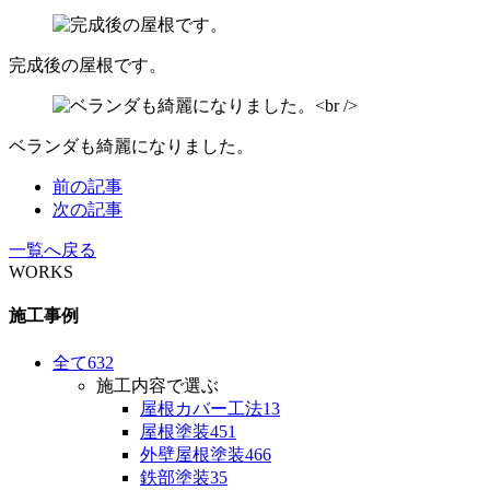
完成後の屋根です。
ベランダも綺麗になりました。
前の記事
次の記事
一覧へ戻る
WORKS
施工事例
全て
632
施工内容で選ぶ
屋根カバー工法
13
屋根塗装
451
外壁屋根塗装
466
鉄部塗装
35