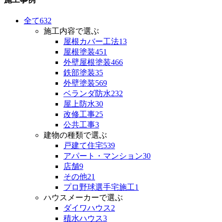
全て
632
施工内容で選ぶ
屋根カバー工法
13
屋根塗装
451
外壁屋根塗装
466
鉄部塗装
35
外壁塗装
569
ベランダ防水
232
屋上防水
30
改修工事
25
公共工事
3
建物の種類で選ぶ
戸建て住宅
539
アパート・マンション
30
店舗
9
その他
21
プロ野球選手宅施工
1
ハウスメーカーで選ぶ
ダイワハウス
2
積水ハウス
3