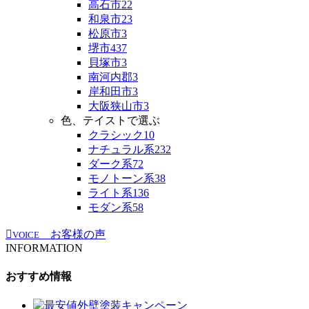
高石市
22
和泉市
23
松原市
3
堺市
437
貝塚市
3
南河内郡
3
岸和田市
3
大阪狭山市
3
色、テイストで選ぶ
クラシック
10
ナチュラル系
232
ダーク系
72
モノトーン系
38
ライト系
136
モダン系
58
お客様の声
VOICE
INFORMATION
おすすめ情報