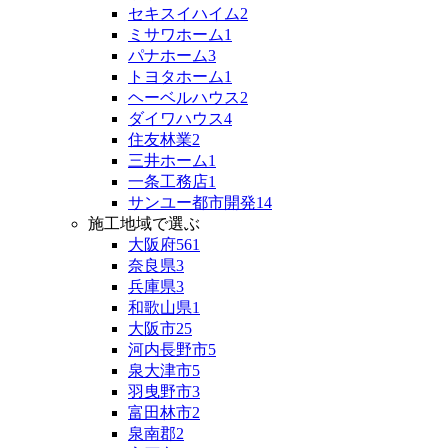
セキスイハイム
2
ミサワホーム
1
パナホーム
3
トヨタホーム
1
ヘーベルハウス
2
ダイワハウス
4
住友林業
2
三井ホーム
1
一条工務店
1
サンユー都市開発
14
施工地域で選ぶ
大阪府
561
奈良県
3
兵庫県
3
和歌山県
1
大阪市
25
河内長野市
5
泉大津市
5
羽曳野市
3
富田林市
2
泉南郡
2