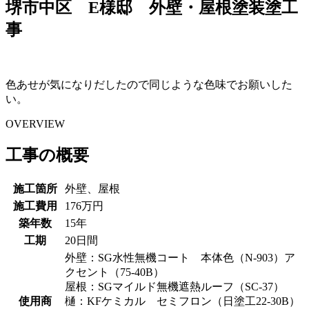
堺市中区 E様邸 外壁・屋根塗装塗工
事
色あせが気になりだしたので同じような色味でお願いした
い。
OVERVIEW
工事の概要
施工箇所
外壁、屋根
施工費用
176万円
築年数
15年
工期
20日間
外壁：SG水性無機コート 本体色（N-903）ア
クセント（75-40B）
屋根：SGマイルド無機遮熱ルーフ（SC-37）
使用商
樋：KFケミカル セミフロン（日塗工22-30B）