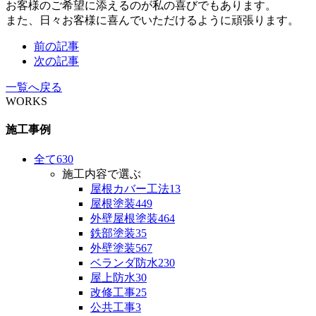
お客様のご希望に添えるのが私の喜びでもあります。
また、日々お客様に喜んでいただけるように頑張ります。
前の記事
次の記事
一覧へ戻る
WORKS
施工事例
全て
630
施工内容で選ぶ
屋根カバー工法
13
屋根塗装
449
外壁屋根塗装
464
鉄部塗装
35
外壁塗装
567
ベランダ防水
230
屋上防水
30
改修工事
25
公共工事
3