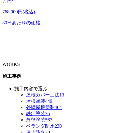
万円~
768,000円(税込)
80㎡あたりの価格
WORKS
施工事例
施工内容で選ぶ
屋根カバー工法
13
屋根塗装
449
外壁屋根塗装
464
鉄部塗装
35
外壁塗装
567
ベランダ防水
230
屋上防水
30