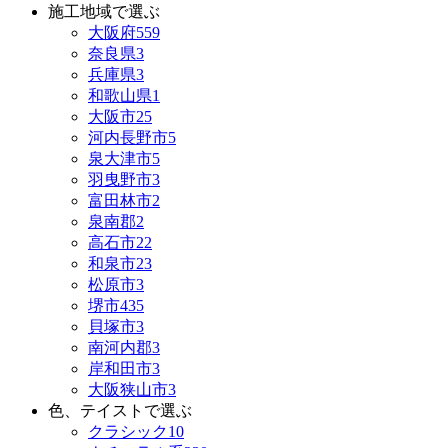
施工地域で選ぶ
大阪府
559
奈良県
3
兵庫県
3
和歌山県
1
大阪市
25
河内長野市
5
泉大津市
5
羽曳野市
3
富田林市
2
泉南郡
2
高石市
22
和泉市
23
松原市
3
堺市
435
貝塚市
3
南河内郡
3
岸和田市
3
大阪狭山市
3
色、テイストで選ぶ
クラシック
10