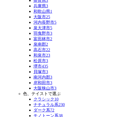
奈良県
3
兵庫県
3
和歌山県
1
大阪市
25
河内長野市
5
泉大津市
5
羽曳野市
3
富田林市
2
泉南郡
2
高石市
22
和泉市
23
松原市
3
堺市
435
貝塚市
3
南河内郡
3
岸和田市
3
大阪狭山市
3
色、テイストで選ぶ
クラシック
10
ナチュラル系
230
ダーク系
72
モノトーン系
38