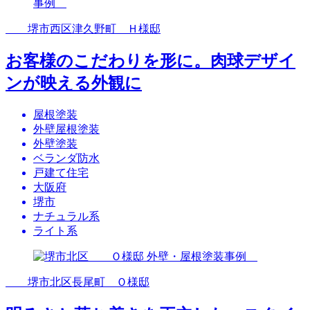
堺市西区津久野町 Ｈ様邸
お客様のこだわりを形に。肉球デザイ
ンが映える外観に
屋根塗装
外壁屋根塗装
外壁塗装
ベランダ防水
戸建て住宅
大阪府
堺市
ナチュラル系
ライト系
堺市北区長尾町 Ｏ様邸