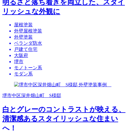
明るさと落ち着きを両立した、スタイ
リッシュな外観に
屋根塗装
外壁屋根塗装
外壁塗装
ベランダ防水
戸建て住宅
大阪府
堺市
モノトーン系
モダン系
堺市中区深井畑山町 S様邸
白とグレーのコントラストが映える、
清潔感あるスタイリッシュな住まい
へ！