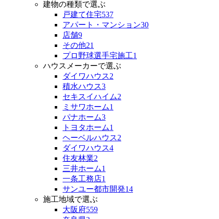
建物の種類で選ぶ
戸建て住宅
537
アパート・マンション
30
店舗
9
その他
21
プロ野球選手宅施工
1
ハウスメーカーで選ぶ
ダイワハウス
2
積水ハウス
3
セキスイハイム
2
ミサワホーム
1
パナホーム
3
トヨタホーム
1
ヘーベルハウス
2
ダイワハウス
4
住友林業
2
三井ホーム
1
一条工務店
1
サンユー都市開発
14
施工地域で選ぶ
大阪府
559