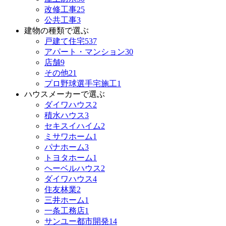
改修工事
25
公共工事
3
建物の種類で選ぶ
戸建て住宅
537
アパート・マンション
30
店舗
9
その他
21
プロ野球選手宅施工
1
ハウスメーカーで選ぶ
ダイワハウス
2
積水ハウス
3
セキスイハイム
2
ミサワホーム
1
パナホーム
3
トヨタホーム
1
ヘーベルハウス
2
ダイワハウス
4
住友林業
2
三井ホーム
1
一条工務店
1
サンユー都市開発
14