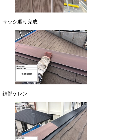
サッシ廻り完成
鉄部ケレン