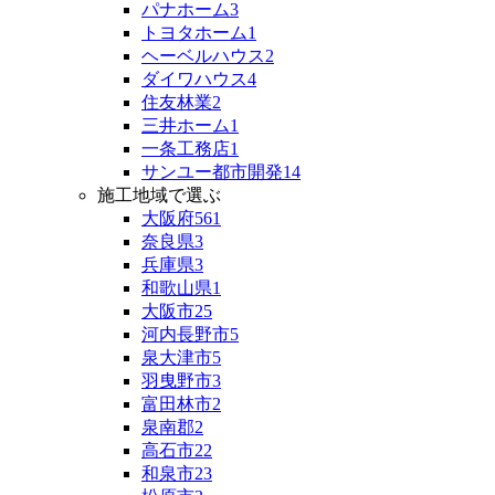
パナホーム
3
トヨタホーム
1
ヘーベルハウス
2
ダイワハウス
4
住友林業
2
三井ホーム
1
一条工務店
1
サンユー都市開発
14
施工地域で選ぶ
大阪府
561
奈良県
3
兵庫県
3
和歌山県
1
大阪市
25
河内長野市
5
泉大津市
5
羽曳野市
3
富田林市
2
泉南郡
2
高石市
22
和泉市
23