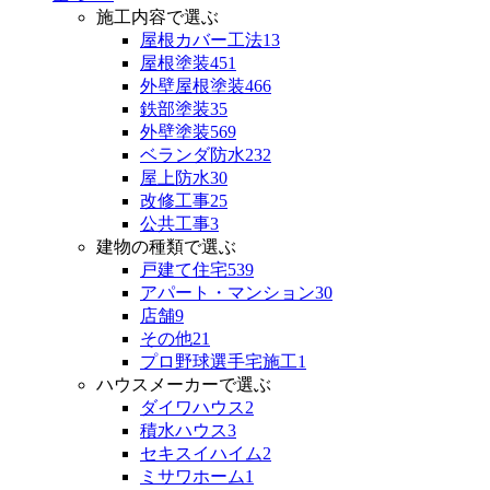
施工内容で選ぶ
屋根カバー工法
13
屋根塗装
451
外壁屋根塗装
466
鉄部塗装
35
外壁塗装
569
ベランダ防水
232
屋上防水
30
改修工事
25
公共工事
3
建物の種類で選ぶ
戸建て住宅
539
アパート・マンション
30
店舗
9
その他
21
プロ野球選手宅施工
1
ハウスメーカーで選ぶ
ダイワハウス
2
積水ハウス
3
セキスイハイム
2
ミサワホーム
1