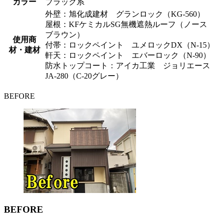
カラー
ブラック系
外壁：旭化成建材 グランロック（KG-560）
屋根：KFケミカルSG無機遮熱ルーフ（ノース
ブラウン）
使用商
付帯：ロックペイント ユメロックDX（N-15）
材・建材
軒天：ロックペイント エバーロック（N-90）
防水トップコート：アイカ工業 ジョリエース
JA-280（C-20グレー）
BEFORE
BEFORE