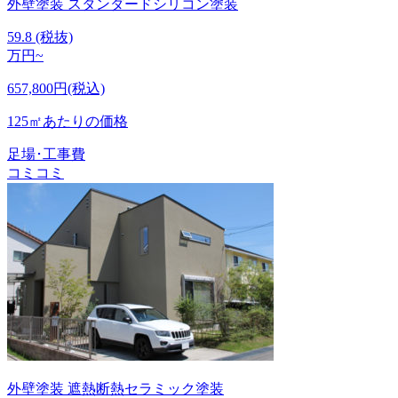
外壁塗装
スタンダードシリコン塗装
59.8
(税抜)
万円~
657,800円(税込)
125㎡あたりの価格
足場･工事費
コミコミ
外壁塗装
遮熱断熱セラミック塗装