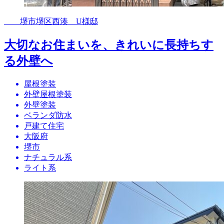
堺市堺区西湊 U様邸
大切なお住まいを、きれいに長持ちす
る外壁へ
屋根塗装
外壁屋根塗装
外壁塗装
ベランダ防水
戸建て住宅
大阪府
堺市
ナチュラル系
ライト系