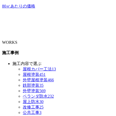
80㎡あたりの価格
WORKS
施工事例
施工内容で選ぶ
屋根カバー工法
13
屋根塗装
451
外壁屋根塗装
466
鉄部塗装
35
外壁塗装
569
ベランダ防水
232
屋上防水
30
改修工事
25
公共工事
3