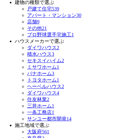
建物の種類で選ぶ
戸建て住宅
539
アパート・マンション
30
店舗
9
その他
21
プロ野球選手宅施工
1
ハウスメーカーで選ぶ
ダイワハウス
2
積水ハウス
3
セキスイハイム
2
ミサワホーム
1
パナホーム
3
トヨタホーム
1
ヘーベルハウス
2
ダイワハウス
4
住友林業
2
三井ホーム
1
一条工務店
1
サンユー都市開発
14
施工地域で選ぶ
大阪府
561