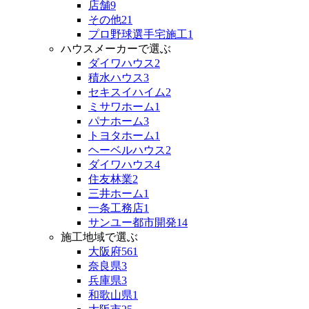
店舗
9
その他
21
プロ野球選手宅施工
1
ハウスメーカーで選ぶ
ダイワハウス
2
積水ハウス
3
セキスイハイム
2
ミサワホーム
1
パナホーム
3
トヨタホーム
1
ヘーベルハウス
2
ダイワハウス
4
住友林業
2
三井ホーム
1
一条工務店
1
サンユー都市開発
14
施工地域で選ぶ
大阪府
561
奈良県
3
兵庫県
3
和歌山県
1