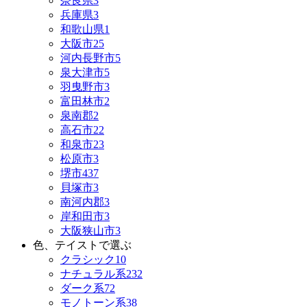
奈良県
3
兵庫県
3
和歌山県
1
大阪市
25
河内長野市
5
泉大津市
5
羽曳野市
3
富田林市
2
泉南郡
2
高石市
22
和泉市
23
松原市
3
堺市
437
貝塚市
3
南河内郡
3
岸和田市
3
大阪狭山市
3
色、テイストで選ぶ
クラシック
10
ナチュラル系
232
ダーク系
72
モノトーン系
38