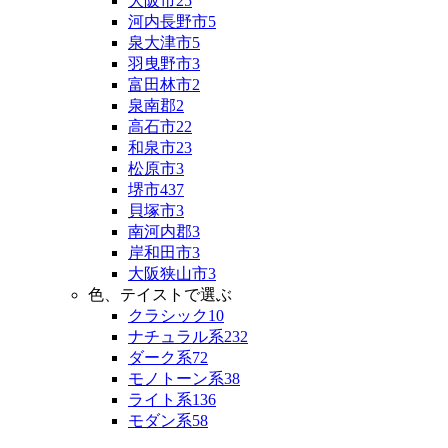
大阪市
25
河内長野市
5
泉大津市
5
羽曳野市
3
富田林市
2
泉南郡
2
高石市
22
和泉市
23
松原市
3
堺市
437
貝塚市
3
南河内郡
3
岸和田市
3
大阪狭山市
3
色、テイストで選ぶ
クラシック
10
ナチュラル系
232
ダーク系
72
モノトーン系
38
ライト系
136
モダン系
58