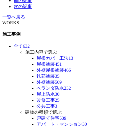
前の記事
次の記事
一覧へ戻る
WORKS
施工事例
全て
632
施工内容で選ぶ
屋根カバー工法
13
屋根塗装
451
外壁屋根塗装
466
鉄部塗装
35
外壁塗装
569
ベランダ防水
232
屋上防水
30
改修工事
25
公共工事
3
建物の種類で選ぶ
戸建て住宅
539
アパート・マンション
30