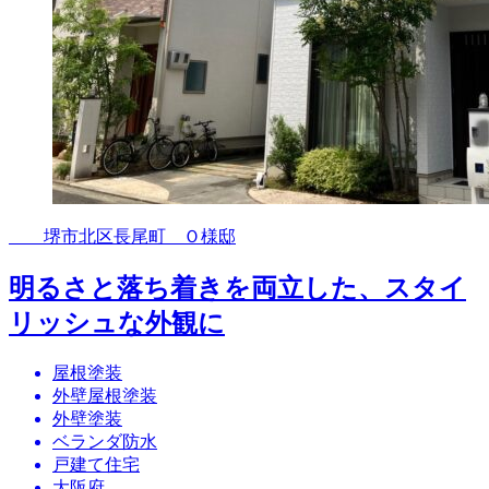
堺市北区長尾町 Ｏ様邸
明るさと落ち着きを両立した、スタイ
リッシュな外観に
屋根塗装
外壁屋根塗装
外壁塗装
ベランダ防水
戸建て住宅
大阪府