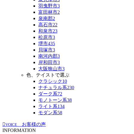
羽曳野市
3
富田林市
2
泉南郡
2
高石市
22
和泉市
23
松原市
3
堺市
435
貝塚市
3
南河内郡
3
岸和田市
3
大阪狭山市
3
色、テイストで選ぶ
クラシック
10
ナチュラル系
230
ダーク系
72
モノトーン系
38
ライト系
134
モダン系
58
お客様の声
VOICE
INFORMATION