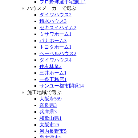
プロ野球選手宅施工
1
ハウスメーカーで選ぶ
ダイワハウス
2
積水ハウス
3
セキスイハイム
2
ミサワホーム
1
パナホーム
3
トヨタホーム
1
ヘーベルハウス
2
ダイワハウス
4
住友林業
2
三井ホーム
1
一条工務店
1
サンユー都市開発
14
施工地域で選ぶ
大阪府
559
奈良県
3
兵庫県
3
和歌山県
1
大阪市
25
河内長野市
5
泉大津市
5