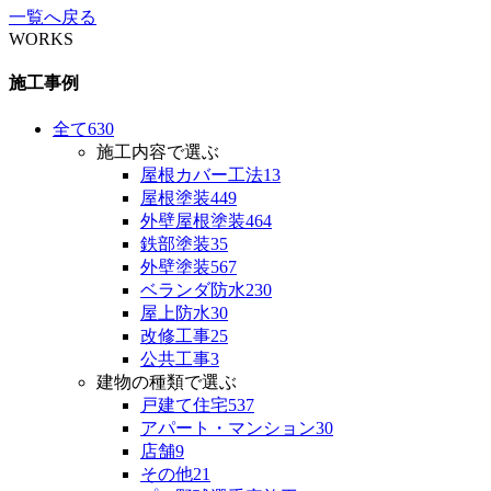
一覧へ戻る
WORKS
施工事例
全て
630
施工内容で選ぶ
屋根カバー工法
13
屋根塗装
449
外壁屋根塗装
464
鉄部塗装
35
外壁塗装
567
ベランダ防水
230
屋上防水
30
改修工事
25
公共工事
3
建物の種類で選ぶ
戸建て住宅
537
アパート・マンション
30
店舗
9
その他
21