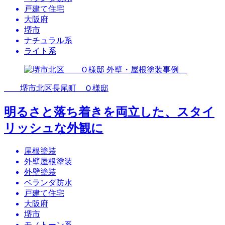
戸建て住宅
大阪府
堺市
ナチュラル系
ライト系
堺市北区長尾町 Ｏ様邸
明るさと落ち着きを両立した、スタイ
リッシュな外観に
屋根塗装
外壁屋根塗装
外壁塗装
ベランダ防水
戸建て住宅
大阪府
堺市
モノトーン系