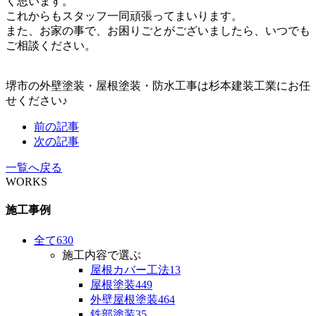
く思います。
これからもスタッフ一同頑張ってまいります。
また、お家の事で、お困りごとがございましたら、いつでも
ご相談ください。
堺市の外壁塗装・屋根塗装・防水工事は杉本建装工業にお任
せください♪
前の記事
次の記事
一覧へ戻る
WORKS
施工事例
全て
630
施工内容で選ぶ
屋根カバー工法
13
屋根塗装
449
外壁屋根塗装
464
鉄部塗装
35