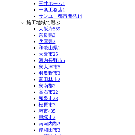
三井ホーム
1
一条工務店
1
サンユー都市開発
14
施工地域で選ぶ
大阪府
559
奈良県
3
兵庫県
3
和歌山県
1
大阪市
25
河内長野市
5
泉大津市
5
羽曳野市
3
富田林市
2
泉南郡
2
高石市
22
和泉市
23
松原市
3
堺市
435
貝塚市
3
南河内郡
3
岸和田市
3