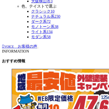
大阪狭山市
3
色、テイストで選ぶ
クラシック
10
ナチュラル系
230
ダーク系
72
モノトーン系
38
ライト系
134
モダン系
58
お客様の声
VOICE
INFORMATION
おすすめ情報