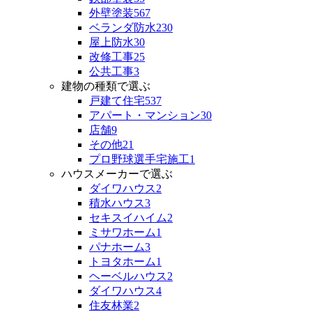
外壁塗装
567
ベランダ防水
230
屋上防水
30
改修工事
25
公共工事
3
建物の種類で選ぶ
戸建て住宅
537
アパート・マンション
30
店舗
9
その他
21
プロ野球選手宅施工
1
ハウスメーカーで選ぶ
ダイワハウス
2
積水ハウス
3
セキスイハイム
2
ミサワホーム
1
パナホーム
3
トヨタホーム
1
ヘーベルハウス
2
ダイワハウス
4
住友林業
2