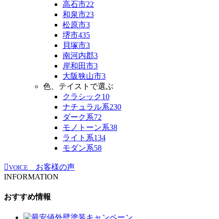
高石市
22
和泉市
23
松原市
3
堺市
435
貝塚市
3
南河内郡
3
岸和田市
3
大阪狭山市
3
色、テイストで選ぶ
クラシック
10
ナチュラル系
230
ダーク系
72
モノトーン系
38
ライト系
134
モダン系
58
お客様の声
VOICE
INFORMATION
おすすめ情報