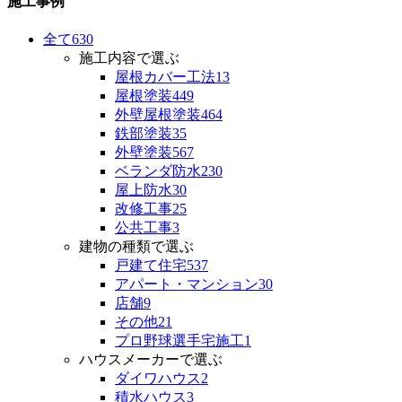
施工事例
全て
630
施工内容で選ぶ
屋根カバー工法
13
屋根塗装
449
外壁屋根塗装
464
鉄部塗装
35
外壁塗装
567
ベランダ防水
230
屋上防水
30
改修工事
25
公共工事
3
建物の種類で選ぶ
戸建て住宅
537
アパート・マンション
30
店舗
9
その他
21
プロ野球選手宅施工
1
ハウスメーカーで選ぶ
ダイワハウス
2
積水ハウス
3