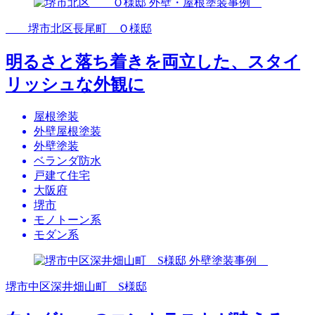
堺市北区長尾町 Ｏ様邸
明るさと落ち着きを両立した、スタイ
リッシュな外観に
屋根塗装
外壁屋根塗装
外壁塗装
ベランダ防水
戸建て住宅
大阪府
堺市
モノトーン系
モダン系
堺市中区深井畑山町 S様邸