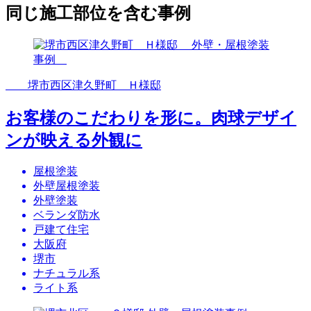
同じ施工部位を含む事例
堺市西区津久野町 Ｈ様邸
お客様のこだわりを形に。肉球デザイ
ンが映える外観に
屋根塗装
外壁屋根塗装
外壁塗装
ベランダ防水
戸建て住宅
大阪府
堺市
ナチュラル系
ライト系