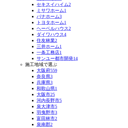
セキスイハイム
2
ミサワホーム
1
パナホーム
3
トヨタホーム
1
ヘーベルハウス
2
ダイワハウス
4
住友林業
2
三井ホーム
1
一条工務店
1
サンユー都市開発
14
施工地域で選ぶ
大阪府
559
奈良県
3
兵庫県
3
和歌山県
1
大阪市
25
河内長野市
5
泉大津市
5
羽曳野市
3
富田林市
2
泉南郡
2