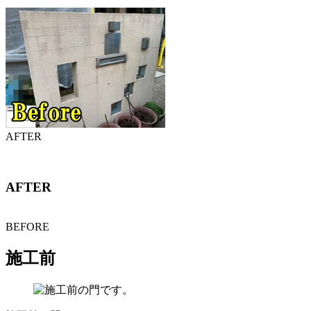
AFTER
AFTER
BEFORE
施工前