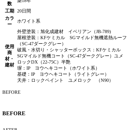
築18年
数
工期
20日間
カラ
ホワイト系
ー
外壁塗装：旭化成建材 イベリアン（JB-789)
屋根塗装：KFケミカル SGマイルド無機遮熱ルーフ
（SC-47ダークグレー）
使用
破風・水切り・シャッターボックス：KFケミカル
商
SGマイルド無機コート（SC-47ダークグレー）ユメ
材・
ロックDX（22-75C）半艶
建材
塀：IP ヨウヘキコート（ホワイト系）
基礎：IP ヨウヘキコート（ライトグレー）
天井：ロックペイント ユメロック （N90）
BEFORE
BEFORE
AFTER