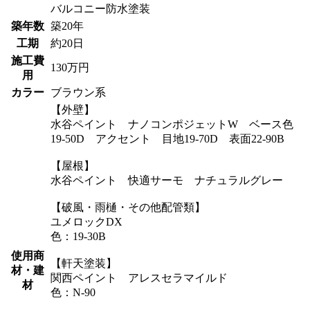
バルコニー防水塗装
築年数
築20年
工期
約20日
施工費
130万円
用
カラー
ブラウン系
【外壁】
水谷ペイント ナノコンポジェットW ベース色
19-50D アクセント 目地19-70D 表面22-90B
【屋根】
水谷ペイント 快適サーモ ナチュラルグレー
【破風・雨樋・その他配管類】
ユメロックDX
色：19-30B
使用商
【軒天塗装】
材・建
関西ペイント アレスセラマイルド
材
色：N-90